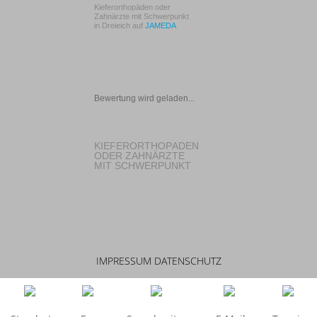
Kieferorthopäden oder
Zahnärzte mit Schwerpunkt
in Dreieich auf
JAMEDA
Bewertung wird geladen...
KIEFERORTHOPÄDEN
ODER ZAHNÄRZTE
MIT SCHWERPUNKT
IN DREIEICH
IMPRESSUM
DATENSCHUTZ